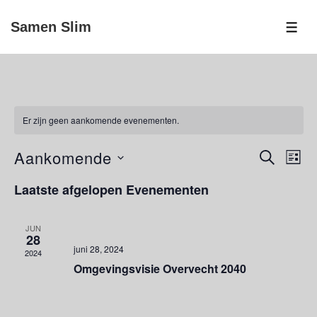
↓
Samen Slim
Doorgaan
ME
naar
hoofdinhoud
Er zijn geen aankomende evenementen.
Aankomende
E
E
Z
L
O
v
I
v
S
E
Laatste afgelopen Evenementen
J
e
K
e
e
S
E
n
T
l
N
n
e
JUN
28
e
m
e
juni 28, 2024
2024
c
e
Omgevingsvisie Overvecht 2040
m
t
n
e
t
e
n
w
e