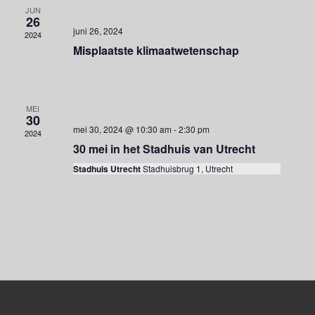
JUN
e
t
26
r
juni 26, 2024
e
2024
e
e
Misplaatste klimaatwetenschap
r
e
n
g
n
a
Z
d
v
o
MEI
30
a
e
mei 30, 2024 @ 10:30 am
-
2:30 pm
e
2024
n
t
30 mei in het Stadhuis van Utrecht
k
n
u
Stadhuis Utrecht
Stadhuisbrug 1, Utrecht
a
e
m
v
.
n
i
e
g
a
n
t
w
i
e
e
e