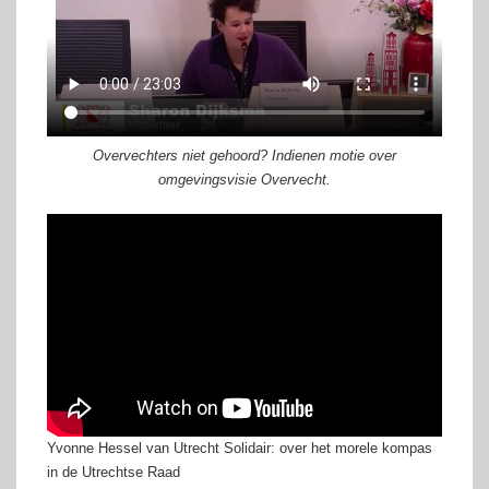
Overvechters niet gehoord? Indienen motie over
omgevingsvisie Overvecht.
Yvonne Hessel van Utrecht Solidair: over het morele kompas
in de Utrechtse Raad